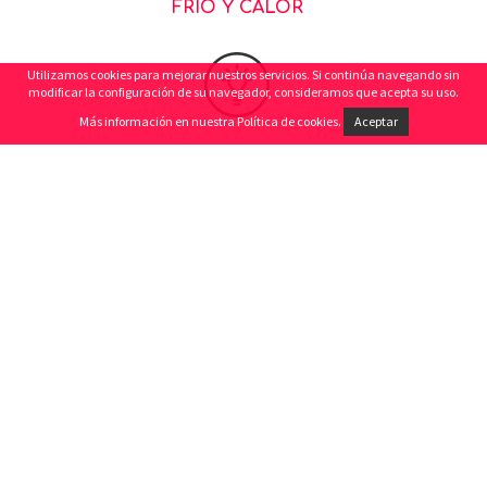
FRIO Y CALOR
Utilizamos cookies para mejorar nuestros servicios. Si continúa navegando sin
modificar la configuración de su navegador, consideramos que acepta su uso.
Más información en nuestra
Política de cookies
.
Aceptar
ILUMINACIÓN
ACCESSIBILIDAD